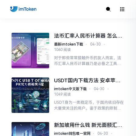
法币汇率人民币计算器 怎么查
实时汇率最准
最新imtoken下载
⋅
04-30
⋅
1060 阅读
对于那些常常接触外币的友人而言，法
币汇率人民币计算器乃是必备之工具。
不管是出国去旅行，还是进行海淘购
物，亦或是涉及跨境收款，实时知晓一
USDT国内下载方法 安卓苹果
美元、一欧元能够兑换多少人民币
手机实用指南
imtoken中文版下载
⋅
04-30
⋅
1049 阅读
USDT身为一类稳定币，于国内依旧存在
大量受关注的用户。鉴于政策的限制情
形，国内的应用商店没办法直接搜索到U
SDT钱包，不过借助一些安全的渠道还
新加坡用什么钱 新元面额汇率
是能够完成下载的。
全掌握
imtoken钱包唯一官网
⋅
04-30
⋅