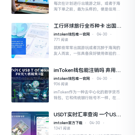
每次在计划进行出境游之际，或者于海
淘下单之前，最为头疼的，便是信用卡
那诸多名目繁多的，外币转换之时会产
生的费用，以及汇率变动带来的损失。
工行环球旅行全币种卡 出国省
中国银行所推出的全币种信用卡
钱真方便
imtoken钱包唯一官网
⋅
04-30
⋅
771 阅读
就那些常常出国游玩或者沉醉于海淘的
友人而言，一张具备良好使用体验的信
用卡能够减少诸多麻烦以及费用支出。
imToken钱包能注销吗 弃用安
全教程
imtoken钱包唯一官网
⋅
04-30
⋅
936 阅读
imToken作为一种去中心化的数字货币
钱包，它和传统银行账号不一样，在它
那里并没有“注销”这样一个功能。不少
用户由于更换手机、不再进行使用或者
USDT实时汇率查询 一个USDT
是担忧安全问题而想着要完全清除钱包
等于多少人民币
imtoken官方下载
⋅
04-30
⋅
1341 阅读