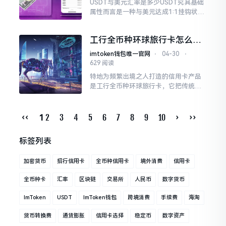
USDT与美元汇率是多少USDT究其基础
属性而言是一种与美元达成1:1挂钩状态
的稳定币，泰达公司作为发行方宣称，
每当发行一枚USDT之时
工行全币种环球旅行卡怎么样
境外用卡省心省手续费
imtoken钱包唯一官网
⋅
04-30
⋅
629 阅读
特地为频繁出境之人打造的信用卡产品
是工行全币种环球旅行卡，它把传统双
币卡在境外消费之际频繁出现货币转换
费这一让人苦恼之处给解决掉一。这张
卡做到了支持多达10种币种直接进行入
‹‹
2
3
4
5
6
7
8
9
10
›
››
1
账
标签列表
加密货币
招行信用卡
全币种信用卡
境外消费
信用卡
全币种卡
汇率
区块链
交易所
人民币
数字货币
ImToken
USDT
ImToken钱包
跨境消费
手续费
海淘
货币转换费
通货膨胀
信用卡选择
稳定币
数字资产