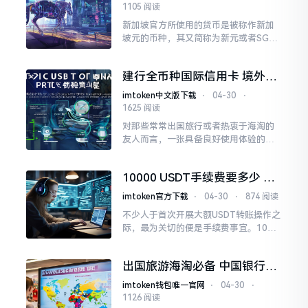
1105 阅读
新加坡官方所使用的货币是被称作新加
坡元的币种，其又简称为新元或者SG
D。不管是处于旅游的情形，还是处在留
学的情境之中，亦或是进行商务出差的
建行全币种国际信用卡 境外消
这一状况
费免货币转换费
imtoken中文版下载
⋅
04-30
⋅
1625 阅读
对那些常常出国旅行或者热衷于海淘的
友人而言，一张具备良好使用体验的全
币种信用卡能够节省诸多实实在在的钱
财。建设银行全币种国际信用卡突出“一
10000 USDT手续费要多少 转
卡畅行全球”的特点
账提现成本详解
imtoken官方下载
⋅
04-30
⋅
874 阅读
不少人于首次开展大额USDT转账操作之
际，最为关切的便是手续费事宜。1000
0USDT这般不算小的数额，倘若选网络
或者平台有误，仅仅手续费便极有可能
出国旅游海淘必备 中国银行全
多耗费几十甚至上百美元。
币种信用卡真有那么神吗
imtoken钱包唯一官网
⋅
04-30
⋅
1126 阅读