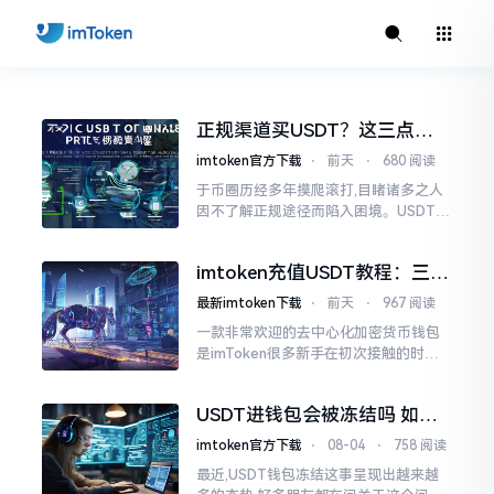
正规渠道买USDT？这三点必
须知道
imtoken官方下载
⋅
前天
⋅
680 阅读
于币圈历经多年摸爬滚打,目睹诸多之人
因不了解正规途径而陷入困境。USDT身
为稳定币,确实是不少人踏入加密世界的
基础,但购买渠道繁杂多样,稍有不慎便会
imtoken充值USDT教程：三步
遭受损失。
完成，新手也能轻松上手
最新imtoken下载
⋅
前天
⋅
967 阅读
一款非常欢迎的去中心化加密货币钱包
是imToken很多新手在初次接触的时候
都存在充值USDT的困惑作为稳定的加密
货币USDT用途广泛不管是交易转账还是
USDT进钱包会被冻结吗 如何
投资均离不开它理解充值流程实际
避免资产被冻结
imtoken官方下载
⋅
08-04
⋅
758 阅读
最近,USDT钱包冻结这事呈现出越来越