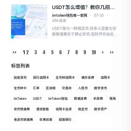
USDT并非是复杂的
USDT怎么增值？教你几招让
稳定币也赚钱
imtoken钱包唯一官网
⋅
07-25
⋅
496 阅读
USDT身为一种稳定币,好多人觉着它仅
能搁置着处于静止状态,实则并非如此这
般。我碰到过好些投资者,他们手中攥着
大量的USDT,然而却不晓得怎样去让它
生成收益。说实在的
‹‹
2
3
4
5
6
7
8
9
10
›
››
1
标签列表
加密货币
招行信用卡
全币种信用卡
境外消费
信用卡
全币种卡
汇率
区块链
交易所
人民币
数字货币
ImToken
USDT
ImToken钱包
跨境消费
手续费
海淘
货币转换费
通货膨胀
信用卡选择
稳定币
数字资产
免货币转换费
年费政策
招商银行