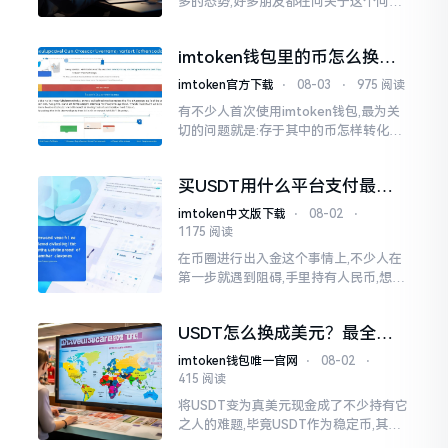
多的态势,好多朋友都在问关于这个问
题。我自己从事加密货币玩法也历经了
好几年时间,最开始涉足的是比特币,后续
imtoken钱包里的币怎么换民
又接触到了USDT
币提现
imtoken官方下载
⋅
08-03
⋅
975 阅读
有不少人首次使用imtoken钱包,最为关
切的问题就是:存于其中的币怎样转化为
人民币?老实讲,此问题问得颇为切合实
际。imtoken在本质上来说
买USDT用什么平台支付最方
便
imtoken中文版下载
⋅
08-02
⋅
1175 阅读
在币圈进行出入金这个事情上,不少人在
第一步就遇到阻碍,手里持有人民币,想要
购买一些USDT,却不清楚哪一个支付平
台能够直接完成购买操作。微信以及支
USDT怎么换成美元？最全换
付宝偶尔可以使用
汇指南
imtoken钱包唯一官网
⋅
08-02
⋅
415 阅读
将USDT变为真美元现金成了不少持有它
之人的难题,毕竟USDT作为稳定币,其价
格是锚定美元的。实际上,把USDT换成