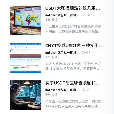
美元这事并不复杂
USDT大额提现难？这几条安
全通道实测有效
imtoken钱包唯一官网
⋅
08-01
⋅
344 阅读
手上攥着大额USDT打算换成现金,不少
人的第一反应便是去找交易所直接售
卖。可是真到了实际进行操作的那一步
的时候,各式各样的限制就会出现,提现额
CNYT换成USDT的三种实用方
度卡得非常紧
法
imtoken钱包唯一官网
⋅
07-31
⋅
325 阅读
好多人手持CNYT,可当真正打算要用之
际,才发觉,诸多平台压根儿不直接予以该
币种交易支持。想要换成USDT,兜兜转
转始终寻觅不到一条简洁明快的途径。
买了USDT后去哪查余额和交
实际上
易记录
imtoken钱包唯一官网
⋅
07-28
⋅
394 阅读
作为当下极为主流的稳定币之一的USD
T,相当多的人在买入之后首要急于确认
的便是其果真到达账户一事,实际上查询