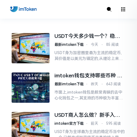
USDT今天多少钱一个？稳定
币价格波动真相
最新imtoken下载
⋅
今天
⋅
85 阅读
USDT身为加密圈里最为主流的稳定币,
其价值是以美元为锚定的,从理论上来说
一直保持在1:1的兑换比例。然而在实际
的交易当中,鉴于交易所流动性、市场情
imtoken钱包支持哪些币种 主
绪以及资金流向均存在差异
流币山寨币全都有
最新imtoken下载
⋅
昨天
⋅
643 阅读
市面上,imtoken钱包是颇受青睐的去中
心化钱包之一,其支持的币种极为丰富。
不少新手用户初次接触时,都会问及此问
题。我使用imtoken已有数年,今日便来
USDT商人怎么做？新手入门
详尽聊聊
到盈利的完整指南
imtoken官方下载
⋅
前天
⋅
595 阅读
USDT身为全球最为主流的稳定币当中的