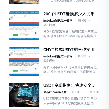
一个,已然变成加密货币交易的核心载体,
越来越多的平常人期望通过成为USDT商
人达成财富增值,本文会从入门开始直至
200个USDT能换多少人民币
实战
实时汇率换算指南
imtoken钱包唯一官网
⋅
08-05
⋅
453 阅读
许多刚涉足加密货币领域的友人常常会
问,那涉及到200个USDT能够兑换多少人
民币的问题。USDT属于一种跟美元相挂
钩的稳定币,从理论角度讲,1个USDT理应
CNYT换成USDT的三种实用方
等同于1美元
法
imtoken钱包唯一官网
⋅
07-31
⋅
329 阅读
好多人手持CNYT,可当真正打算要用之
际,才发觉,诸多平台压根儿不直接予以该
币种交易支持。想要换成USDT,兜兜转
转始终寻觅不到一条简洁明快的途径。
USDT变现指南：快速安全卖
实际上
出USDT的方法
最新imtoken下载
⋅
07-31
⋅
708 阅读
USDT属于当下最为常用的稳定币,不少
人手中持有USDT想要兑换成现金,然而
却不清楚该从何处着手。实际上,卖出US