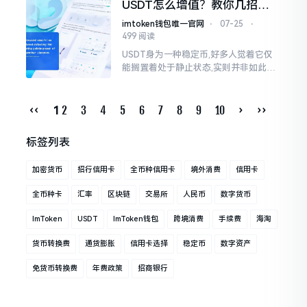
USDT怎么增值？教你几招让
值”的代币,其中
稳定币也赚钱
imtoken钱包唯一官网
⋅
07-25
⋅
499 阅读
USDT身为一种稳定币,好多人觉着它仅
能搁置着处于静止状态,实则并非如此这
般。我碰到过好些投资者,他们手中攥着
大量的USDT,然而却不晓得怎样去让它
生成收益。说实在的
‹‹
2
3
4
5
6
7
8
9
10
›
››
1
标签列表
加密货币
招行信用卡
全币种信用卡
境外消费
信用卡
全币种卡
汇率
区块链
交易所
人民币
数字货币
ImToken
USDT
ImToken钱包
跨境消费
手续费
海淘
货币转换费
通货膨胀
信用卡选择
稳定币
数字资产
免货币转换费
年费政策
招商银行