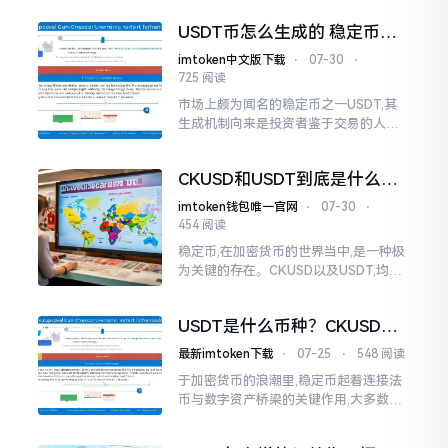
DT并非复杂之事,关键在于选择正确的平
USDT币怎么生成的 稳定币背
台
后原理
imtoken中文版下载
⋅
07-30
⋅
725 阅读
市场上颇为闻名的稳定币之一USDT,其
生成机制向来是投资者鉴于交易的人聚
焦之处。简而言之,USDT由Tether公司
生成
CKUSD和USDT到底是什么币
种
imtoken钱包唯一官网
⋅
07-30
⋅
454 阅读
稳定币,在加密货币的世界当中,是一种极
为关键的存在。CKUSD以及USDT,均属
于稳定币范畴。其核心价值之处,在于与
法定货币相挂钩,往往是以一比一的比例
USDT是什么币种？CKUSD又
锚定美元。
是什么？一文讲清稳定币真相
最新imtoken下载
⋅
07-25
⋅
548 阅读
于加密货币的浪潮里,稳定币起着连接法
币与数字资产桥梁的关键作用,大多数人
首次接触区块链之际,最感困惑的常常并
非比特币的波动,而是那些宣称“1美元价