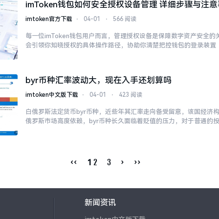
imToken钱包如何安全授权设备管理 详细步骤与注
imtoken官方下载
⋅
04-01
⋅
566 阅读
每一位imToken钱包用户而言，管理授权设备是保障数字资产安全
会引领你知晓授权的具体操作路径，协助你清楚把控钱包的登录装置
byr币种汇率波动大，现在入手还划算吗
imtoken中文版下载
⋅
04-01
⋅
423 阅读
白俄罗斯法定货币byr币种，近些年其汇率走向备受留意，该国经济
俄罗斯市场高度依赖，byr币种长久面临着贬值的压力，对于普通的
‹‹
2
3
›
››
1
新闻资讯