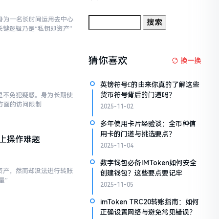
身为一名长时间运用去中心
关键逻辑乃是“私钥即资产”
猜你喜欢
换一换
英镑符号£的由来你真的了解这些
货币符号背后的门道吗？
心里不免犯疑惑。身为长期使
方面的访问限制
2025-11-02
多年使用卡片经验谈：全币种信
用卡的门道与挑选要点？
链上操作难题
2025-11-04
数字钱包必备IMToken如何安全
有资产，然而却没法进行转账
创建钱包？这些要点要记牢
量”
2025-11-05
imToken TRC20转账指南：如何
正确设置网络与避免常见错误？