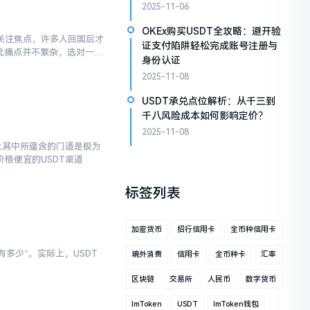
2025-11-06
OKEx购买USDT全攻略：避开验
关注焦点，许多人回国后才
证支付陷阱轻松完成账号注册与
此痛点并不繁杂，选对一张
身份认证
2025-11-08
USDT承兑点位解析：从千三到
千八风险成本如何影响定价？
2025-11-08
上其中所蕴含的门道是极为
格便宜的USDT渠道
标签列表
加密货币
招行信用卡
全币种信用卡
多少”。实际上，USDT
境外消费
信用卡
全币种卡
汇率
区块链
交易所
人民币
数字货币
ImToken
USDT
ImToken钱包