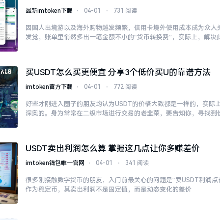
最新imtoken下载
⋅
04-01
⋅
731 阅读
因国人出境游以及海外购物越发频繁，信用卡境外使用成本成为众人
发觉，账单里悄然多出一笔金额不小的“货币转换费”，实际上，解决
全币种卡
买USDT怎么买更便宜 分享3个低价买U的靠谱方法
imtoken官方下载
⋅
04-01
⋅
772 阅读
好些才刚进入圈子的朋友均认为USDT的价格大致都是一样的，实际
深奥的。身为常常在二级市场进行交易的老韭菜，要告知你，寻找到价
USDT卖出利润怎么算 掌握这几点让你多赚差价
imtoken钱包唯一官网
⋅
04-01
⋅
341 阅读
很多刚接触数字货币的朋友，入门前最关心的问题是“卖USDT利润点有
作为稳定币，其卖出利润不是固定值，而是动态变化的差价