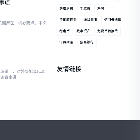
意事项
跨境消费
手续费
海淘
货币转换费
通货膨胀
信用卡选择
的关键所在，核心要点。本文
稳定币
数字资产
免货币转换费
年费政策
招商银行
友情链接
构造单一，对外部能源以及
投资者来讲