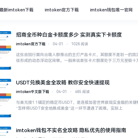
最新imtoken下载
imtoken官方下载
imtoken钱包唯一官网
招商全币种白金卡额度多少 实测真实下卡额度
imtoken官方下载
⋅
04-01
⋅
1028 阅读
这张由招行面向出境人群推出的主打产品卡片，其额度不是划一的固
信形成的动态浮动区间哪。一般来说首张卡片额度处于三万元至极十
USDT兑换美金全攻略 教你安全快速提现
imtoken中文版下载
⋅
04-01
⋅
485 阅读
与美元按1:1锚定的稳定币USDT，是连接加密世界跟现实金融的关
“怎样将USDT安全地换成美金”这一环节遭遇了困难。实际上
imtoken钱包不实名全攻略 隐私优先的使用指南