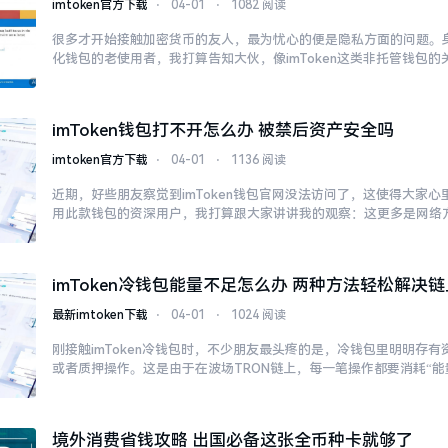
imtoken官方下载
⋅
04-01
⋅
1082 阅读
很多才开始接触加密货币的友人，最为忧心的便是隐私方面的问题。
化钱包的老使用者，我打算告知大伙，像imToken这类非托管钱包的
imToken钱包打不开怎么办 被禁后资产安全吗
imtoken官方下载
⋅
04-01
⋅
1136 阅读
近期，好些朋友察觉到imToken钱包官网没法访问了，这使得大家
用此款钱包的资深用户，我打算跟大家讲讲我的观察：这更多是网络
imToken冷钱包能量不足怎么办 两种方法轻松解决
最新imtoken下载
⋅
04-01
⋅
1024 阅读
刚接触imToken冷钱包时，不少朋友最头疼的是，冷钱包里明明存
或者质押操作。这是由于在波场TRON链上，每一笔操作都要消耗“能
境外消费省钱攻略 出国必备这张全币种卡就够了