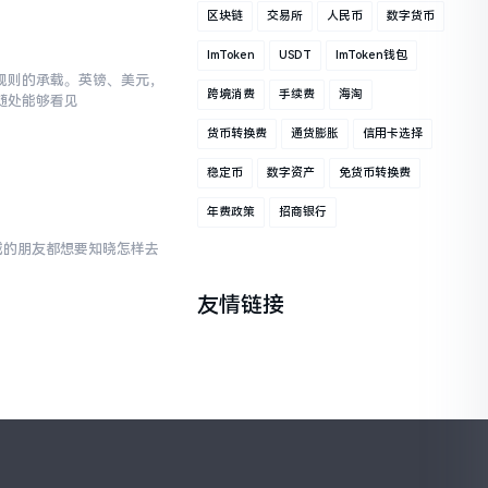
区块链
交易所
人民币
数字货币
ImToken
USDT
ImToken钱包
规则的承载。英镑、美元，
跨境消费
手续费
海淘
随处能够看见
货币转换费
通货膨胀
信用卡选择
稳定币
数字资产
免货币转换费
年费政策
招商银行
域的朋友都想要知晓怎样去
友情链接