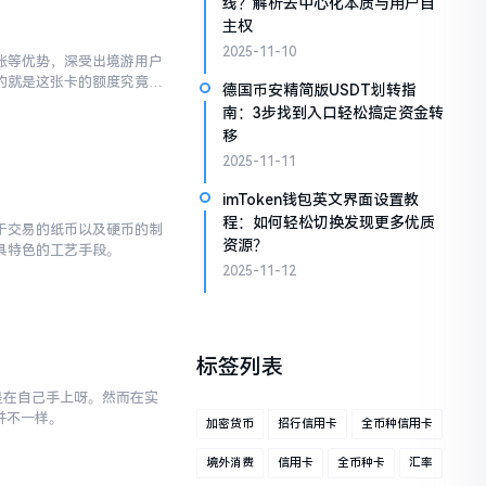
线？解析去中心化本质与用户自
主权
2025-11-10
账等优势，深受出境游用户
的就是这张卡的额度究竟能
德国币安精简版USDT划转指
南：3步找到入口轻松搞定资金转
移
2025-11-11
imToken钱包英文界面设置教
程：如何轻松切换发现更多优质
于交易的纸币以及硬币的制
资源？
具特色的工艺手段。
2025-11-12
标签列表
是在自己手上呀。然而在实
并不一样。
加密货币
招行信用卡
全币种信用卡
境外消费
信用卡
全币种卡
汇率