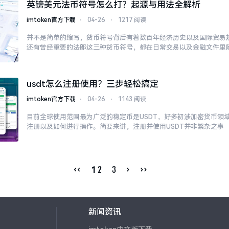
英镑美元法币符号怎么打？起源与用法全解析
imtoken官方下载
⋅
04-26
⋅
1217 阅读
并不是简单的缩写，货币符号背后有着数百年经济历史以及国际贸易
还有曾经重要的法郎这三种货币符号，都在日常交易以及金融文件里
usdt怎么注册使用？三步轻松搞定
imtoken官方下载
⋅
04-26
⋅
1143 阅读
目前全球使用范围最为广泛的稳定币是USDT，好多初涉加密货币领
注册以及如何进行操作。简要来讲，注册并使用USDT并非繁杂之事
‹‹
2
3
›
››
1
新闻资讯