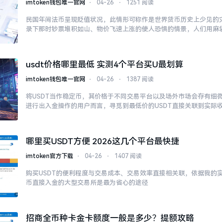
imtoken钱包唯一官网
⋅
04-26
⋅
1251 阅读
民国年间法币呈现贬值状况，此情形可称作是世界货币历史上少见的
录下那时钞票堆积如山、物价飞速上涨的使人恐惧的情景，人们用麻
usdt价格哪里最低 实测4个平台买U最划算
imtoken钱包唯一官网
⋅
04-26
⋅
1387 阅读
将USDT当作稳定币，其价格于不同交易平台以及场外市场会存有细
进行出入金操作的用户而言，寻觅到最低价的USDT直接关联到实际
哪里买USDT方便 2026这几个平台最快捷
imtoken官方下载
⋅
04-26
⋅
1407 阅读
购买USDT的便利程度与交易成本、交易效率直接相关联，依据我的
币直接入金的大型交易所是最为省心的途径
招商全币种卡金卡额度一般是多少？提额攻略