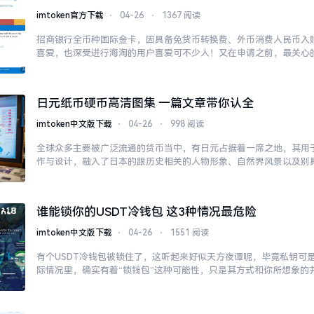
imtoken官方下载
⋅
04-26
⋅
1367 阅读
招商银行全币种国际金卡，因具备免货币转换费、外币消费人民币入
喜爱，也深受进行海淘的用户喜爱可不少人！又在申请之前，最关心
给多少。
日元纸币硬币高清图集 一篇文章带你认全
imtoken中文版下载
⋅
04-26
⋅
998 阅读
全球众多主要被广泛流通的货币当中，有日元占据着一席之地，其用
作与设计，融入了日本的跟历史相关的人物形象、自然界风景以及别
谁能锁你的USDT冷钱包 这3种情况最危险
imtoken中文版下载
⋅
04-26
⋅
1551 阅读
有个USDT冷钱包被锁住了，这听起来好似天方夜谭呢，毕竟私钥可
际情况里，确实有着“锁钱包”这种可能性，只是其方式和你所想象的