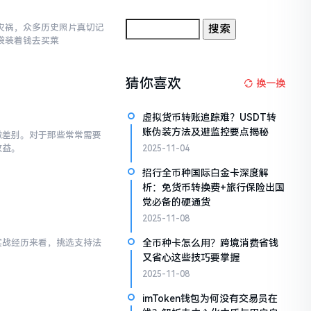
灾祸，众多历史照片真切记
袋装着钱去买菜
猜你喜欢
换一换
虚拟货币转账追踪难？USDT转
账伪装方法及避监控要点揭秘
微差别。对于那些常常需要
收益。
2025-11-04
招行全币种国际白金卡深度解
析：免货币转换费+旅行保险出国
党必备的硬通货
2025-11-08
全币种卡怎么用？跨境消费省钱
实战经历来看，挑选支持法
又省心这些技巧要掌握
2025-11-08
imToken钱包为何没有交易员在