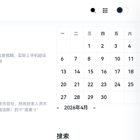
一
二
三
四
五
六
1
2
3
4
反应是抵触，实际上手机验证
6
7
8
9
10
11
限
13
14
15
16
17
18
20
21
22
23
24
25
27
28
29
30
货币符号，然而好多人并不
«
2026年4月
»
郎）的“F”或者“₣”
搜索