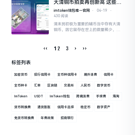
大清铜币拍卖再创新高 这些版
初次操作时会觉得繁杂，实际上，只要
别一枚能换一套房
选对平台
imtoken钱包唯一官网
⋅
04-19
⋅
430 阅读
清末民初极为重要的辅币当中存有大清
铜币，因它留存在世上的数量稀少，版
本类别复杂，近些年来于拍卖市场里频
繁出现拍出天价的情况。
‹‹
2
3
›
››
1
标签列表
加密货币
招行信用卡
全币种信用卡
境外消费
信用卡
全币种卡
汇率
区块链
交易所
人民币
数字货币
ImToken
USDT
ImToken钱包
跨境消费
手续费
海淘
货币转换费
通货膨胀
信用卡选择
稳定币
数字资产
免货币转换费
年费政策
招商银行