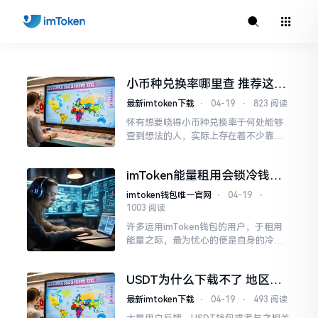
小币种兑换率哪里查 推荐这4
个实用渠道
最新imtoken下载
⋅
04-19
⋅
823 阅读
怀有想要晓得小币种兑换率于何处能够
查到想法的人，实际上存在着不少靠谱
的办法，众多人士在出国旅行或是去做
跨境生意之际
imToken能量租用会锁冷钱包
吗 实测真相
imtoken钱包唯一官网
⋅
04-19
⋅
1003 阅读
许多运用imToken钱包的用户，于租用
能量之际，最为忧心的便是自身的冷钱
包资产是否会遭限制或者冻结。实际
上，此问题需明晰“链上资源租用”以及
USDT为什么下载不了 地区限
“钱包控制权”这两个概念。简言之
制和系统版本是主因
最新imtoken下载
⋅
04-19
⋅
493 阅读