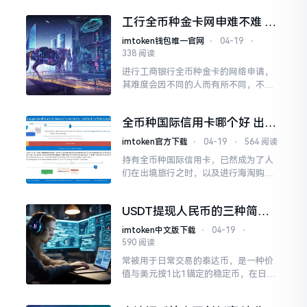
的摇篮。这个符号在全球金融场景中随
工行全币种金卡网申难不难 实
处可见
测经验分享
imtoken钱包唯一官网
⋅
04-19
⋅
338 阅读
进行工商银行全币种金卡的网络申请，
其难度会因不同的人而有所不同，不过
总体而言门槛处于适中的状态。只要能
够探清银行的审核规则情况，并且准备
全币种国际信用卡哪个好 出国
完关键的相关材料
必备避坑指南
imtoken官方下载
⋅
04-19
⋅
564 阅读
持有全币种国际信用卡，已然成为了人
们在出境旅行之时，以及进行海淘购物
过程当中，所必备的一种金融工具。它
具备着一项极为突出的特点，那便是能
USDT提现人民币的三种简单
够支持多种外币直接作出结算
方法
imtoken中文版下载
⋅
04-19
⋅
590 阅读
常被用于日常交易的泰达币，是一种价
值与美元按1比1锚定的稳定币，在日常
交易的时候，常常需要把它转换成法
币，或者转换成其他数字货币。不少人