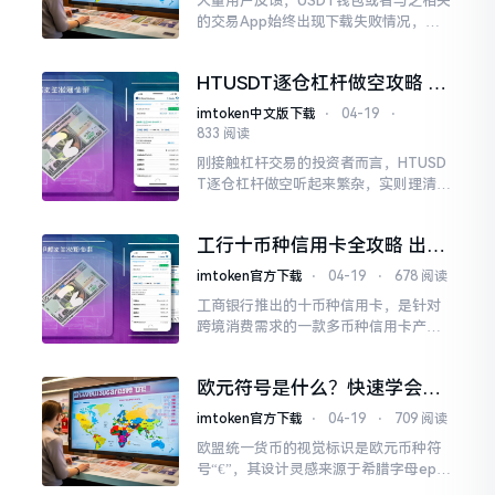
大量用户反馈，USDT钱包或者与之相关
的交易App始终出现下载失败情况，这
可不是个别现象。USDT身为主流稳定
币，其下载方面的问题一般和地区政策
HTUSDT逐仓杠杆做空攻略 手
有所关联
把手教你操作
imtoken中文版下载
⋅
04-19
⋅
833 阅读
刚接触杠杆交易的投资者而言，HTUSD
T逐仓杠杆做空听起来繁杂，实则理清原
理与步骤便能轻易上手。逐仓模式里，
每个交易对的保证金、风险独立计算，
工行十币种信用卡全攻略 出国
做空核心是“借币卖出、低价买回”。
留学海淘必备
imtoken官方下载
⋅
04-19
⋅
678 阅读
工商银行推出的十币种信用卡，是针对
跨境消费需求的一款多币种信用卡产
品，它支持美元、欧元、英镑、日元、
港币等十种主流外币直接入账，无需支
欧元符号是什么？快速学会输
付约1.5%的货币转换费。
入欧元币种符号
imtoken官方下载
⋅
04-19
⋅
709 阅读
欧盟统一货币的视觉标识是欧元币种符
号“€”，其设计灵感来源于希腊字母epsil
on，而希腊字母epsilon代表着欧洲文明