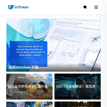
最新imtoken下载
i
招行全币种信用卡：国外消费
USDT地址被更改？背后原因
省钱利器免货币转换费超省心
及防范方法大揭秘