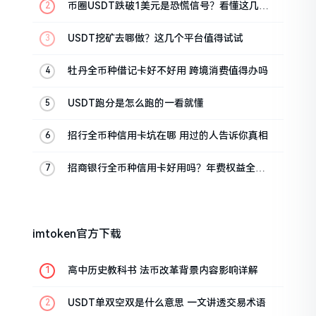
币圈USDT跌破1美元是恐慌信号？看懂这几点
不再被割韭菜
USDT挖矿去哪做？这几个平台值得试试
牡丹全币种借记卡好不好用 跨境消费值得办吗
USDT跑分是怎么跑的一看就懂
招行全币种信用卡坑在哪 用过的人告诉你真相
招商银行全币种信用卡好用吗？年费权益全解
析
imtoken官方下载
高中历史教科书 法币改革背景内容影响详解
USDT单双空双是什么意思 一文讲透交易术语