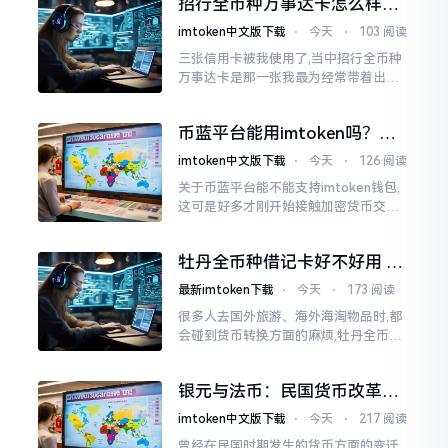
招行全币种万事达卡怎么样值
借由对工作量予以证明证实而后产出的
得办吗
imtoken中文版下载
⋅
今天
⋅
103 阅读
三张信用卡被我使用了,当中招行全币种
万事达卡是那一张我最为经常带着出门
的。每一次身处国外旅行之际,或者进行
海淘之时,这张卡几乎任何时候都没有离
币蓝平台能用imtoken吗？一
开过身体。
文讲清楚充值提现问题
imtoken中文版下载
⋅
今天
⋅
126 阅读
关于币蓝平台能不能支持imtoken钱包,
这可是好多才刚开始接触加密货币交易
的用户最为关注的问题当中的一个。身
为一名在币圈历经许多年摸爬滚打成为
牡丹全币种借记卡好不好用 跨
老手的人
境消费值得办吗
最新imtoken下载
⋅
今天
⋅
173 阅读
很多人去国外旅游、海外海淘物品时,都
会碰到货币转换方面的麻烦,牡丹全币种
借记卡是工商银行专门针对这类需求而
推出的产品,一张卡具备让多种货币完成
银元与法币：民国货币改革的
结算的能力
前世今生
imtoken中文版下载
⋅
今天
⋅
217 阅读
曾经在民国时期发生的货币方面的变迁,