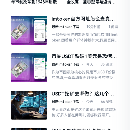
年币制改革到1948年崩溃
全攻略，兼容型号与避坑指
南
imtoken官方网址怎么查真伪
教你三招避开钓鱼网站
最新imtoken下载
⋅
19分钟前
⋅
1 阅读
一款备受关注的加密货币钱包应用叫imt
oken,随着用户群体持续扩大,假冒官网以
及钓鱼链接不断涌现。好些新手因分不
清真假,不小心点击了错误链接,致使资产
币圈USDT跌破1美元是恐慌信
被盗。
号？看懂这几点不再被割韭菜
最新imtoken下载
⋅
今天
⋅
35 阅读
作为币圈最为核心的稳定币,USDT价格
的波动,一直牵动着无数投资者的神经。
每当USDT出现明显下跌的时候,往往就
意味着市场正在经历一层信任危机,或者
USDT挖矿去哪做？这几个平
流动性紧张。
台值得试试
最新imtoken下载
⋅
今天
⋅
66 阅读
美元泰达币挖矿这个论题近来愈冒愈热
势,好多人都在问哪儿能够践行展开。实
话说来，美元泰达币自身是处在稳定状
态情形下而有的货币,并非像比特币那般