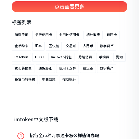
段历史进程,不仅与经济制度方面发生改
点击查看更多
变相关联
标签列表
加密货币
招行信用卡
全币种信用卡
境外消费
信用卡
全币种卡
汇率
区块链
交易所
人民币
数字货币
ImToken
USDT
ImToken钱包
跨境消费
手续费
海淘
货币转换费
通货膨胀
信用卡选择
稳定币
数字资产
免货币转换费
年费政策
招商银行
imtoken中文版下载
招行全币种万事达卡怎么样值得办吗