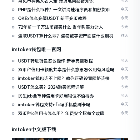
常见币种英文名大全 跨境电商必备知识
今天
PHP是什么币种？一文讲清楚程序员和加密货币的
今天
区别
OKEx怎么充值USDT 新手充币教程
今天
72年前一千万法币能买什么 当年购买力让人
今天
盗取USDT算什么罪？盗窃数字资产面临什么刑罚
昨天
imtoken钱包唯一官网
USDT转进钱包怎么操作 新手完整教程
今天
双币种信用卡额度共享是什么意思怎么用有风险吗
今天
imtoken钱包连不上网？教你正确设置网络连接方
今天
法
USDT怎么买？2024购买流程详解
今天
民生jcb全币种信用卡好用吗值不值得办
今天
imtoken钱包支持nfc吗手机能刷卡吗
今天
双币种ic信用卡怎么用？年费安全权益全攻略
今天
imtoken中文版下载