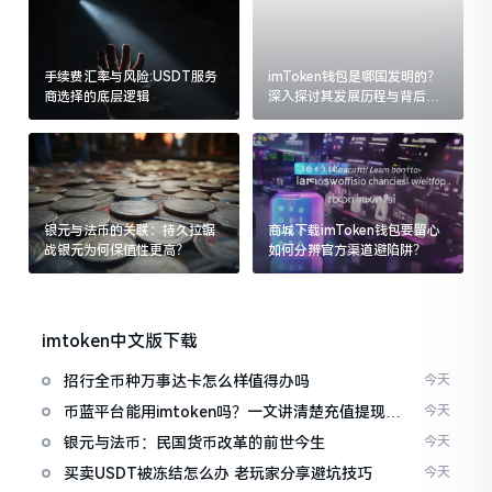
手续费汇率与风险:USDT服务
imToken钱包是哪国发明的？
商选择的底层逻辑
深入探讨其发展历程与背后故
事
银元与法币的关联：持久拉锯
商城下载imToken钱包要留心
战银元为何保值性更高？
如何分辨官方渠道避陷阱？
imtoken中文版下载
招行全币种万事达卡怎么样值得办吗
今天
币蓝平台能用imtoken吗？一文讲清楚充值提现问
今天
题
银元与法币：民国货币改革的前世今生
今天
买卖USDT被冻结怎么办 老玩家分享避坑技巧
今天