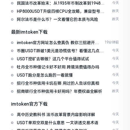
民国法币改革始末：从1935年币制改革到1948年
今天
崩溃
HP8000USDT升级四核CPU全攻略，兼容型号与
昨天
避坑指南
阿尔法币是什么币？一文看懂它的本质与风险
昨天
最新imtoken下载
imtoken官方网址怎么查真伪 教你三招避开钓
19分钟前
鱼网站
币圈USDT跌破1美元是恐慌信号？看懂这几点不
今天
再被割韭菜
USDT挖矿去哪做？这几个平台值得试试
今天
牡丹全币种借记卡好不好用 跨境消费值得办吗
今天
USDT跑分是怎么跑的一看就懂
今天
招行全币种信用卡坑在哪 用过的人告诉你真相
今天
招商银行全币种信用卡好用吗？年费权益全解析
昨天
imtoken官方下载
高中历史教科书 法币改革背景内容影响详解
今天
USDT单双空双是什么意思 一文讲透交易术语
今天