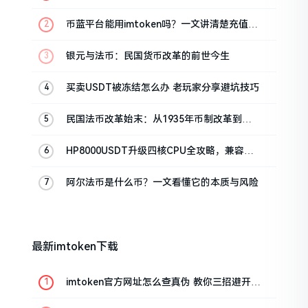
币蓝平台能用imtoken吗？一文讲清楚充值提
现问题
银元与法币：民国货币改革的前世今生
买卖USDT被冻结怎么办 老玩家分享避坑技巧
民国法币改革始末：从1935年币制改革到
1948年崩溃
HP8000USDT升级四核CPU全攻略，兼容型
号与避坑指南
阿尔法币是什么币？一文看懂它的本质与风险
最新imtoken下载
imtoken官方网址怎么查真伪 教你三招避开钓
鱼网站