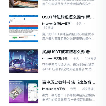
是在中国近代经济历史范畴内怎么也没
办法跳过不谈的重要话题,银质的圆形状
货币先前是在民间得以流畅通行的主要
USDT转进钱包怎么操作 新手
充当者
完整教程
imtoken钱包唯一官网
⋅
今天
⋅
139 阅读
用户把USDT转账至钱包,此乃加密货币
用户最为基础且最为关键重要的操作当
中之一,好多人刚刚接触这个领域之时,对
于转账流程是感到困惑不已的
买卖USDT被冻结怎么办 老玩
家分享避坑技巧
imtoken中文版下载
⋅
今天
⋅
304 阅读
存在于密币市场之内、最为主流的稳定
币USDT,其日常之时交易量特别大,然而,
紧接着出现的账户被冻结这一状况,也着
实让相当多的人为此头疼不已。
高中历史教科书 法币改革背景
内容影响详解
imtoken官方下载
⋅
今天
⋅
299 阅读
身为一名有着二十多年授课经历,教授历
史学科的资深教师,我十分清楚法币改革
乃是高中历史考核之中的关键要点。这