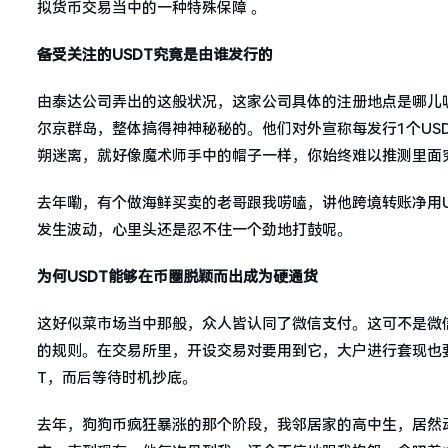
拟货币交易当中的一种特殊保障 。
备受关注的USDT究竟是由谁发行的
由泰达公司弄出的这般状况，这家公司具体的注册地点是哪儿
尔京群岛，整体搞得神神秘秘的。他们对外宣称每发行1个US
朔迷离，就好像魔术师手中的帽子一样，你始终难以推测里面
去年嘞，有个做海鲜买卖的老哥跟我唠嗑，讲他跨境转账净用
发生波动，心里头还是忍不住一个劲地打鼓呢。
为何USDT能够在币圈脱颖而出成为硬通货
这好似菜市场当中那般，众人皆认同了微信支付。这可不是微
的规则。在交易所里，开设交易对要用到它，大户进行套现也要
T，而后等待时机抄底。
去年，狗狗币疯狂暴涨的那个阶段，我邻居家的高中生，居然