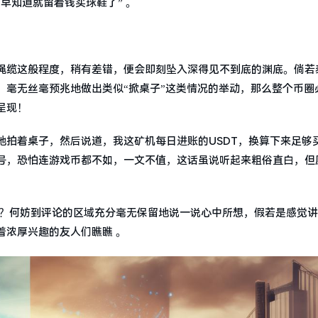
早知道就留着钱买球鞋了” 。
绳缆这般程度，稍有差错，便会即刻坠入深得见不到底的渊底。倘若
，毫无丝毫预兆地做出类似“掀桌子”这类情况的举动，那么整个币圈
呈现！
地拍着桌子，然后说道，我这矿机每日进账的USDT，换算下来足够
号，恐怕连游戏币都不如，一文不值，这话虽说听起来粗俗直白，但
置不？何妨到评论的区域充分毫无保留地说一说心中所想，假若是感觉
着浓厚兴趣的友人们瞧瞧 。