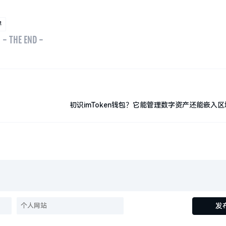
界
- THE END -
初识imToken钱包？它能管理数字资产还能嵌入
发