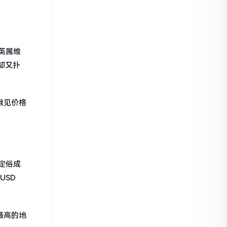
英属维
却又扑
瞅见价格
定俗成
USD
最高的地