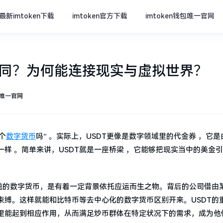
最新imtoken下载
imtoken官方下载
imtoken钱包唯一官网
不同？为何能连接现实与虚拟世界？
包唯一官网
个
数字货币
吗” 。实际上，USDT更像是数字领域里的代金券 ，它是
样 。简单来讲，USDT就是一座桥梁 ，它能够把现实当中的美金
单纯的数字货币，是有着一定背景依托应运而生之物。背后的公司借由
束缚。这样就能和比特币等去中心化的数字货币区别开来。USDT的
里能起到相应作用，从而满足炒币群体在特定状况下的需求，成为他