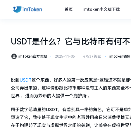
首页
imtoken中文版下载
USDT是什么？它与比特币有何
imToken官方网站
⋅
2025-11-05
⋅
47537 阅读
⋅
imtoken钱
说到
USDT
这个东西，好多人的第一反应就是“这难道不就是那
公司弄出来的，这种情形跟比特币那种没有主人的东西完全不一
世界 ，进而为炒币的人提供一个庇护所 。
属于数字范畴里的USDT，有着别具一格的角色，它可不是
塑造了它，致使处于现实生活中的老百姓用来日常消费便捷无
在于构建起了现实与虚拟世界之间的关联，让美金在虚拟世界