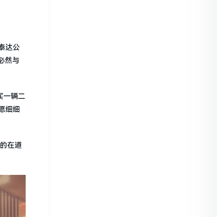
泰达公
必然与
买一辆二
愿细细
讲的在道