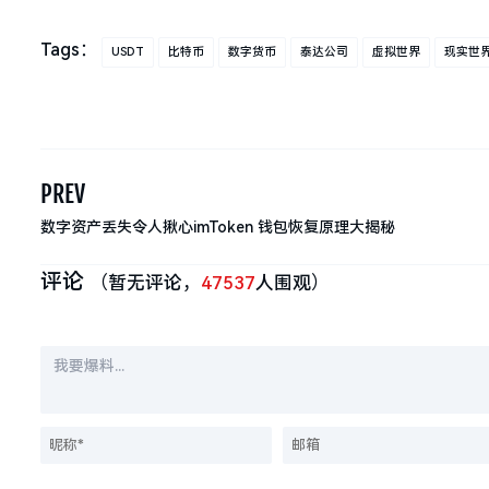
Tags：
USDT
比特币
数字货币
泰达公司
虚拟世界
现实世
PREV
数字资产丢失令人揪心imToken 钱包恢复原理大揭秘
评论
（暂无评论，
47537
人围观）