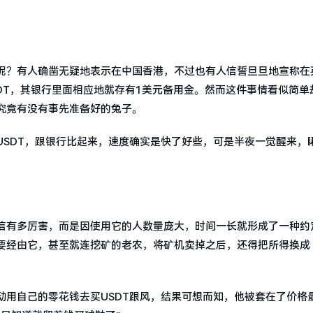
呢？有人确凿无疑地表示在中国香港，不过也有人信誓旦旦地宣称在
DT，其银行里面相应地就存有1美元备用金。然而这件事情看似简单
究竟有没有事先准备好的兔子。
USDT，跟银行比起来，速度确实是快了好些，可是半夜一觉醒来，
信有多厉害，而是因使用它的人数量庞大，时间一长就形成了一种约
经由它，甚至就连挖矿的老农，将矿机卖掉之后，还得把所得换成 
动用自己的零花钱去买USDT跟风，结果可想而知，他被套在了价格