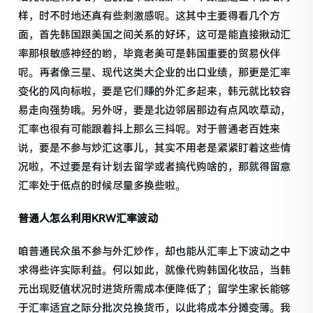
样，时不时地还真有些刺激感呢。这其中主要得看几个方
面，首先韩国跟美国之间关系的好坏，这可是能直接揪动汇
率那根敏感神经的哟，毕竟老美可是韩国重要的贸易伙伴
呢。再者像三星、现代这类大企业的出口业绩，那更是汇率
变化的风向标啦，要是它们赚的外汇多起来，韩元就比较容
易走向强势哦。另外呀，要是北边邻居那边有点风吹草动，
汇率也很有可能跟着抖上那么三抖呢。对于普通老百姓来
说，要是不参与炒汇这事儿，其实不用老是紧紧盯着这些情
况啦，不过要是有计划去留学或者搞代购啥的，那就得留意
汇率处于低点的时候尽量多换些啦。
普通人怎么利用KRW汇率波动
咱普通民众虽不参与外汇炒作，却也能从汇率上下波动之中
求得些许实际利益。何以如此，就像代购韩国化妆品，当韩
元出现贬值状况时进货所需成本便降低了；留学生家长能够
于汇率适宜之际分批次兑换货币，以此将成本分摊变薄。我