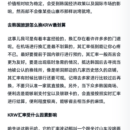
价值相对较为稳定，会受到韩国经济政策以及国际市场的影
响，然而却不会像某些山寨币那样说垮就垮。
去韩国旅游怎么换KRW最划算
这事儿我可是有着丰富经验的，换汇存在着许许多多的门道
呢。在机场进行换汇是最不划算的，其汇率低到能让你心疼
不已。最好要提前于国内银行进行预约，其汇率一般而言会
更为友好。要是出现临时急需的情况，抵达韩国后去寻找当
地被公认的换钱所，像是明洞那边的几家历史悠久的店铺，
其汇率有时候比银行还要可观。记得去多家进行比较过后再
换，不要只认准一家就直接换。另外，当下众多韩国商场、
便利店是能够刷支付宝以及银联卡的，会直接按照实时汇率
进行结算，便利程度极高，能够省去相当多的麻烦。
KRW汇率受什么因素影响
咱先说这韩元哈，它的汇率波动那叫一个跟坐过山车没啥两