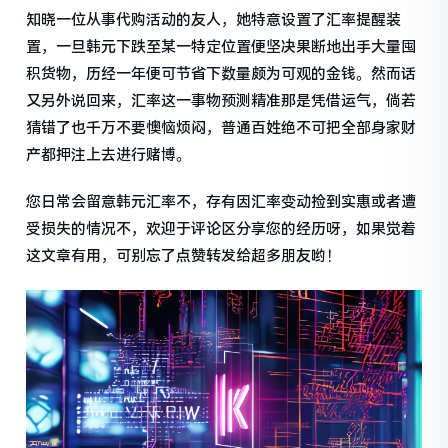
知晓一位从事代购活动的友人，她特意设置了汇率提醒装
置，一旦韩元下跌至某一特定位置便坚决果断地出手大量囤
积货物，历经一年便可节省下数量颇为可观的金钱。然而话
又另外说回来，汇率这一事物预测精准那是凭借运气，倘若
猜错了也千万不要懊恼烦闷，普通百姓绝不可把全部身家财
产都押注上去进行赌博。
您日常会留意韩元汇率不，存有因汇率变动捡到实惠或者遭
受损失的情况不，欢迎于评论区分享您的经历呀，如果觉着
这文章有用，可别忘了点赞转发给超多朋友哟！